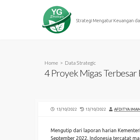
Skip
to
content
Strategi Mengatur Keuangan dan
Home
>
Data Strategic
4 Proyek Migas Terbesar 
PUBLISHED
LAST
AUTHOR
13/10/2022
13/10/2022
AFDITYA IMA
DATE
MODIFIED
DATE
Mengutip dari laporan harian Kemente
September 2022, Indonesia tercatat ma