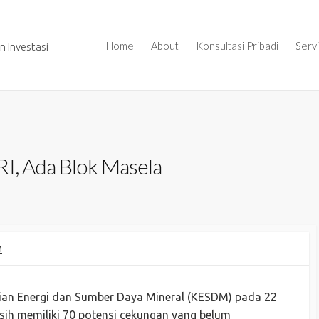
Home
About
Konsultasi Pribadi
Serv
 Investasi
RI, Ada Blok Masela
M
rian Energi dan Sumber Daya Mineral (KESDM) pada 22
sih memiliki 70 potensi cekungan yang belum