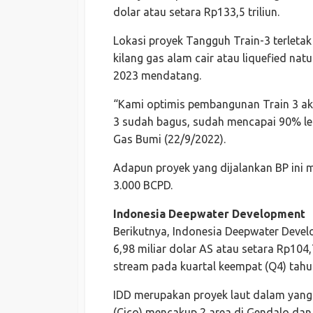
dolar atau setara Rp133,5 triliun.
Lokasi proyek Tangguh Train-3 terletak
kilang gas alam cair atau liquefied na
2023 mendatang.
“Kami optimis pembangunan Train 3 ak
3 sudah bagus, sudah mencapai 90% lebi
Gas Bumi (22/9/2022).
Adapun proyek yang dijalankan BP ini 
3.000 BCPD.
Indonesia Deepwater Development
Berikutnya, Indonesia Deepwater Develo
6,98 miliar dolar AS atau setara Rp104,7
stream pada kuartal keempat (Q4) tah
IDD merupakan proyek laut dalam yan
(Cico) mencakup 2 area di Gendalo dan