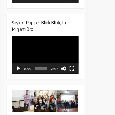
Saykoji: Rapper Blink Blink, Itu
Minjam Bro!
Video
Player
00:00
25:17