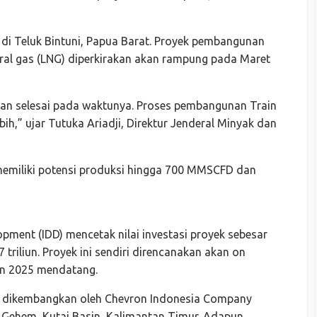
 di Teluk Bintuni, Papua Barat. Proyek pembangunan
tural gas (LNG) diperkirakan akan rampung pada Maret
an selesai pada waktunya. Proses pembangunan Train
h,” ujar Tutuka Ariadji, Direktur Jenderal Minyak dan
memiliki potensi produksi hingga 700 MMSCFD dan
pment (IDD) mencetak nilai investasi proyek sebesar
 triliun. Proyek ini sendiri direncanakan akan on
un 2025 mendatang.
g dikembangkan oleh Chevron Indonesia Company
 Gehem, Kutai Basin, Kalimantan Timur. Adapun