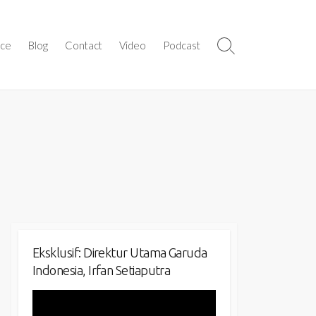
ice
Blog
Contact
Video
Podcast
Search
Toggle
Eksklusif: Direktur Utama Garuda
Indonesia, Irfan Setiaputra
Video
Player