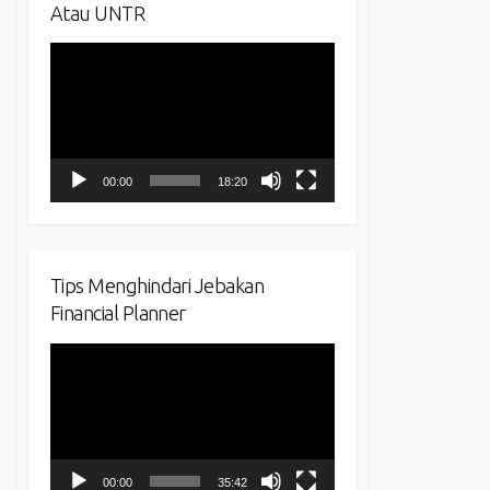
Atau UNTR
Video
Player
00:00
18:20
Tips Menghindari Jebakan
Financial Planner
Video
Player
00:00
35:42