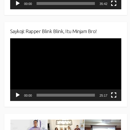
00:00
35:42
Saykoji: Rapper Blink Blink, Itu Minjam Bro!
Video
Player
00:00
25:17