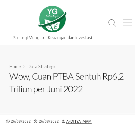
Skip
to
content
Search
Me
Toggle
Strategi Mengatur Keuangan dan Investasi
Home
>
Data Strategic
Wow, Cuan PTBA Sentuh Rp6,2
Triliun per Juni 2022
PUBLISHED
LAST
AUTHOR
26/08/2022
26/08/2022
AFDITYA IMAM
DATE
MODIFIED
DATE