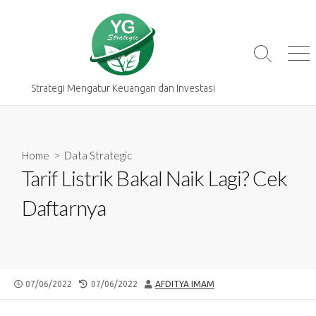
Skip
to
content
Search
Me
Toggle
Strategi Mengatur Keuangan dan Investasi
Home
>
Data Strategic
Tarif Listrik Bakal Naik Lagi? Cek
Daftarnya
PUBLISHED
LAST
AUTHOR
07/06/2022
07/06/2022
AFDITYA IMAM
DATE
MODIFIED
DATE