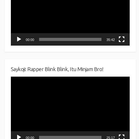
00:00
35:42
Saykoji: Rapper Blink Blink, Itu Minjam Bro!
Video
Player
00:00
25:17