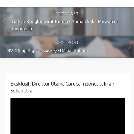
PREV POST
Daftar Konglomerat Pemilik Rumah Sakit Mewah di
Indonesia
NEXT POST
BVIC Siap Rights Issue 7,04 Miliar Saham
Eksklusif: Direktur Utama Garuda Indonesia, Irfan
Setiaputra
Video
Player