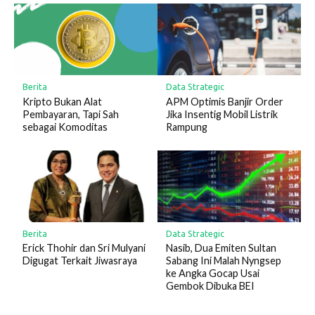
Berita
Data Strategic
Kripto Bukan Alat
APM Optimis Banjir Order
Pembayaran, Tapi Sah
Jika Insentig Mobil Listrik
sebagai Komoditas
Rampung
Berita
Data Strategic
Erick Thohir dan Sri Mulyani
Nasib, Dua Emiten Sultan
Digugat Terkait Jiwasraya
Sabang Ini Malah Nyngsep
ke Angka Gocap Usai
Gembok Dibuka BEI