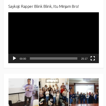
Saykoji: Rapper Blink Blink, Itu Minjam Bro!
Video
Player
00:00
25:17