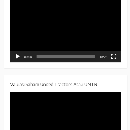
Video
Player
00:00
18:25
Valuasi Saham United Tractors Atau UNTR
Video
Player