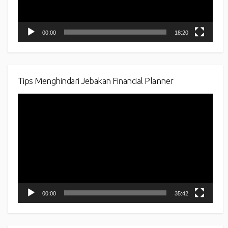
00:00
18:20
Tips Menghindari Jebakan Financial Planner
Video
Player
00:00
35:42