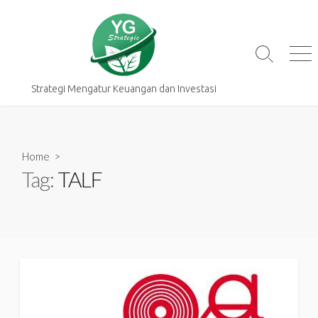
Skip
to
content
Search
Me
Toggle
Strategi Mengatur Keuangan dan Investasi
Home
>
Tag:
TALF