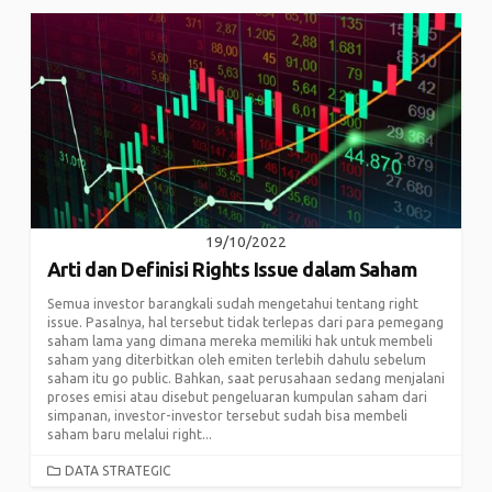
19/10/2022
Arti dan Definisi Rights Issue dalam Saham
Semua investor barangkali sudah mengetahui tentang right
issue. Pasalnya, hal tersebut tidak terlepas dari para pemegang
saham lama yang dimana mereka memiliki hak untuk membeli
saham yang diterbitkan oleh emiten terlebih dahulu sebelum
saham itu go public. Bahkan, saat perusahaan sedang menjalani
proses emisi atau disebut pengeluaran kumpulan saham dari
simpanan, investor-investor tersebut sudah bisa membeli
saham baru melalui right...
CATEGORIES
DATA STRATEGIC