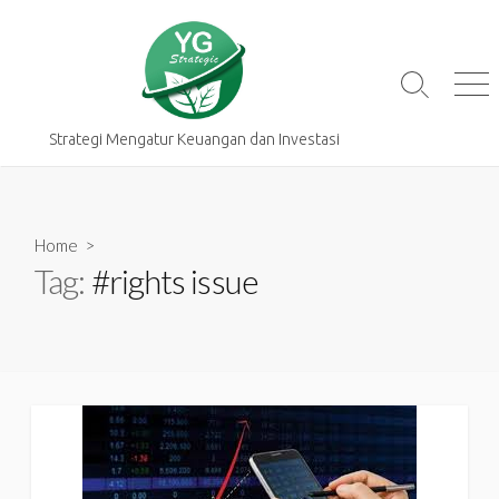
Skip
to
content
Search
Me
Toggle
Strategi Mengatur Keuangan dan Investasi
Home
>
Tag:
#rights issue