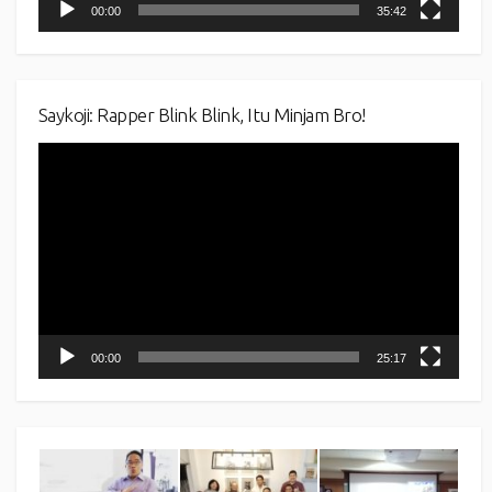
00:00
35:42
Saykoji: Rapper Blink Blink, Itu Minjam Bro!
Video
Player
00:00
25:17