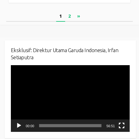
Posts
1
2
»
pagination
Eksklusif: Direktur Utama Garuda Indonesia, Irfan
Setiaputra
Video
Player
00:00
56:51