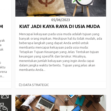
05/06/2023
AM
KIAT JADI KAYA RAYA DI USIA MUDA
Mencapai kekayaan pada usia muda adalah tujuan yang
banyak orang impikan. Meskipun hal itu tidak mudah, ada
nyak
beberapa langkah yang dapat Anda ambil untuk
a
membantu mencapai kekayaan pada usia muda:
jak
Tetapkan Tujuan Keuangan yang Jelas Tentukan tujuan
keuangan yang spesifik dan terukur. Misalnya,
menentukan jumlah kekayaan yang ingin Anda capai
i
dalam jangka waktu tertentu. Tujuan yang jelas akan
aktu
membantu Anda...
arena
...
CATEGORIES
DATA STRATEGIC