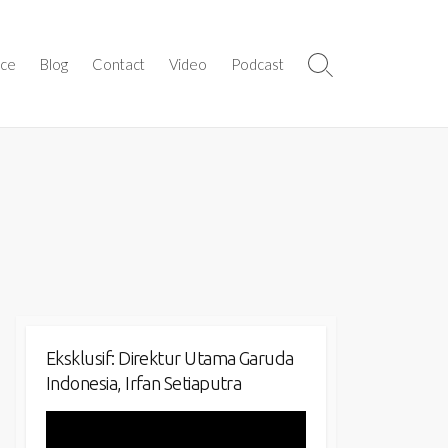
ice
Blog
Contact
Video
Podcast
Search
Toggle
Eksklusif: Direktur Utama Garuda
Indonesia, Irfan Setiaputra
Video
Player