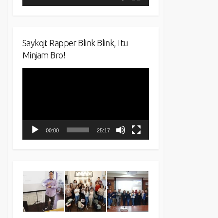
Saykoji: Rapper Blink Blink, Itu
Minjam Bro!
Video
Player
00:00
25:17