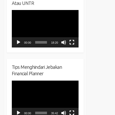
Atau UNTR
Video
Player
00:00
18:20
Tips Menghindari Jebakan
Financial Planner
Video
Player
00:00
35:42