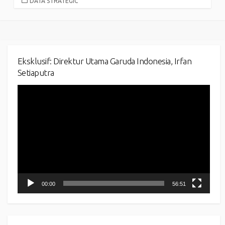
CATEGORIES
DATA STRATEGIC
Eksklusif: Direktur Utama Garuda Indonesia, Irfan
Setiaputra
Video
Player
00:00
56:51