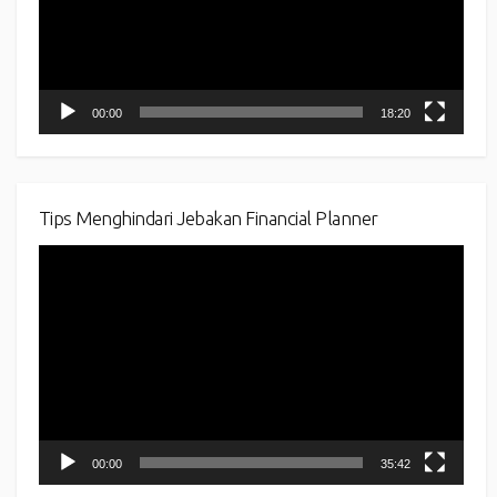
00:00
18:20
Tips Menghindari Jebakan Financial Planner
Video
Player
00:00
35:42