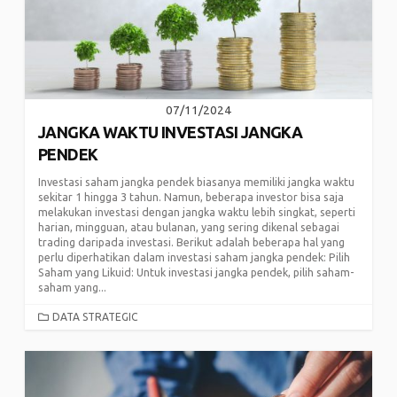
07/11/2024
JANGKA WAKTU INVESTASI JANGKA
PENDEK
Investasi saham jangka pendek biasanya memiliki jangka waktu
sekitar 1 hingga 3 tahun. Namun, beberapa investor bisa saja
melakukan investasi dengan jangka waktu lebih singkat, seperti
harian, mingguan, atau bulanan, yang sering dikenal sebagai
trading daripada investasi. Berikut adalah beberapa hal yang
perlu diperhatikan dalam investasi saham jangka pendek: Pilih
Saham yang Likuid: Untuk investasi jangka pendek, pilih saham-
saham yang...
CATEGORIES
DATA STRATEGIC