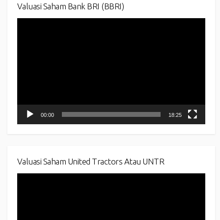
Valuasi Saham Bank BRI (BBRI)
Video
Player
00:00
18:25
Valuasi Saham United Tractors Atau UNTR
Video
Player