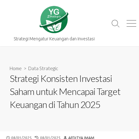
Skip
to
content
Search
Me
Toggle
Strategi Mengatur Keuangan dan Investasi
Home
>
Data Strategic
Strategi Konsisten Investasi
Saham untuk Mencapai Target
Keuangan di Tahun 2025
PUBLISHED
LAST
AUTHOR
08/01/2025
08/01/2025
AFDITYA IMAM