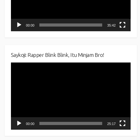
00:00
35:42
Saykoji: Rapper Blink Blink, Itu Minjam Bro!
Video
Player
00:00
25:17