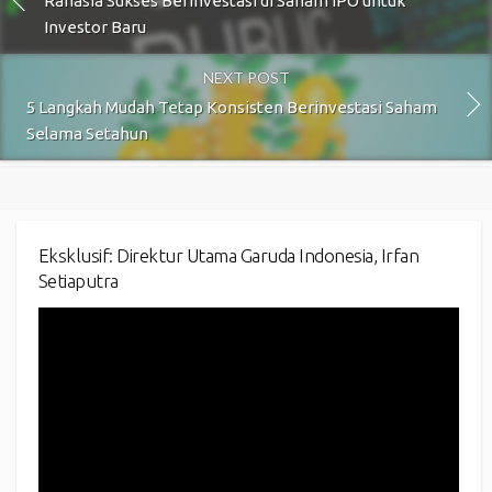
Rahasia Sukses Berinvestasi di Saham IPO untuk
Investor Baru
NEXT POST
5 Langkah Mudah Tetap Konsisten Berinvestasi Saham
Selama Setahun
Eksklusif: Direktur Utama Garuda Indonesia, Irfan
Setiaputra
Video
Player