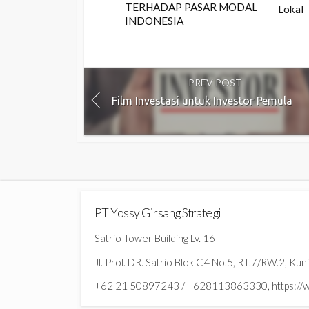
TERHADAP PASAR MODAL
Lokal
INDONESIA
PREV POST
Film Investasi untuk Investor Pemula
PT Yossy Girsang Strategi
Satrio Tower Building Lv. 16
Jl. Prof. DR. Satrio Blok C4 No.5, RT.7/RW.2, Ku
+62 21 50897243 / +628113863330, https://ww