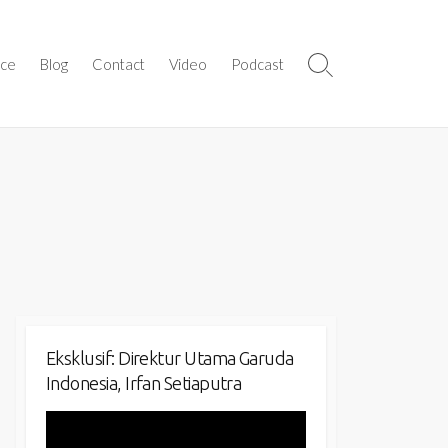
ice
Blog
Contact
Video
Podcast
Search
Toggle
Eksklusif: Direktur Utama Garuda
Indonesia, Irfan Setiaputra
Video
Player