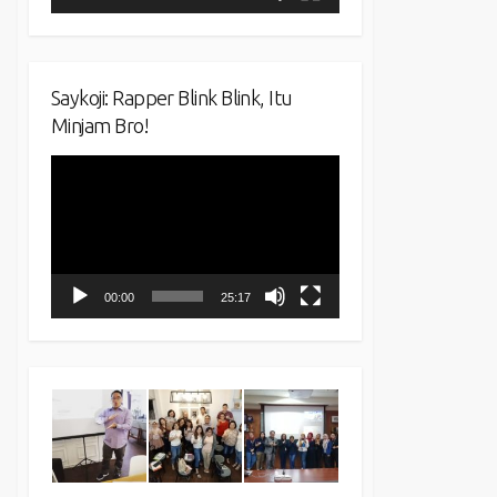
Saykoji: Rapper Blink Blink, Itu
Minjam Bro!
Video
Player
00:00
25:17