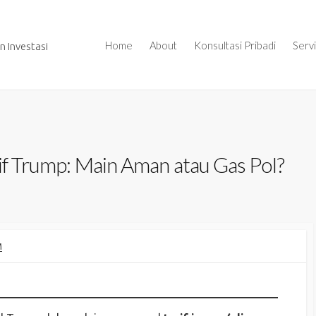
Home
About
Konsultasi Pribadi
Serv
 Investasi
if Trump: Main Aman atau Gas Pol?
M