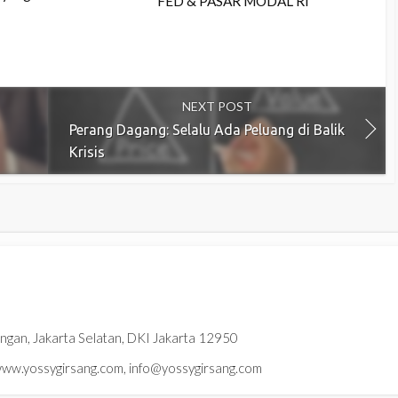
FED & PASAR MODAL RI
NEXT POST
Perang Dagang: Selalu Ada Peluang di Balik
Krisis
ningan, Jakarta Selatan, DKI Jakarta 12950
w.yossygirsang.com, info@yossygirsang.com