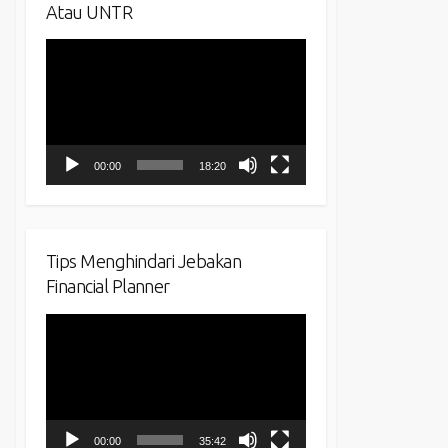
Atau UNTR
Video
Player
00:00
18:20
Tips Menghindari Jebakan
Financial Planner
Video
Player
00:00
35:42