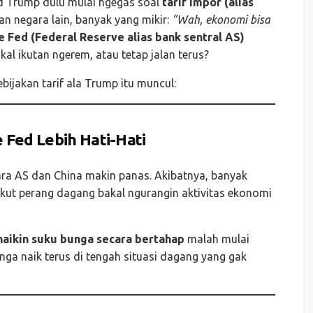
ld Trump dulu mulai ngegas soal
tarif impor (alias
n negara lain, banyak yang mikir:
“Wah, ekonomi bisa
e Fed (Federal Reserve alias bank sentral AS)
al ikutan ngerem, atau tetap jalan terus?
ebijakan tarif ala Trump itu muncul:
e Fed Lebih Hati-Hati
tara AS dan China makin panas. Akibatnya, banyak
kut perang dagang bakal ngurangin aktivitas ekonomi
naikin suku bunga secara bertahap
malah mulai
unga naik terus di tengah situasi dagang yang gak