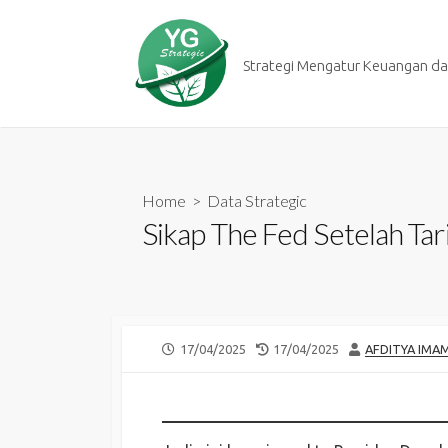
Skip
to
content
Strategi Mengatur Keuangan dan
Home
>
Data Strategic
Sikap The Fed Setelah Tar
PUBLISHED
LAST
AUTHOR
17/04/2025
17/04/2025
AFDITYA IMA
DATE
MODIFIED
DATE