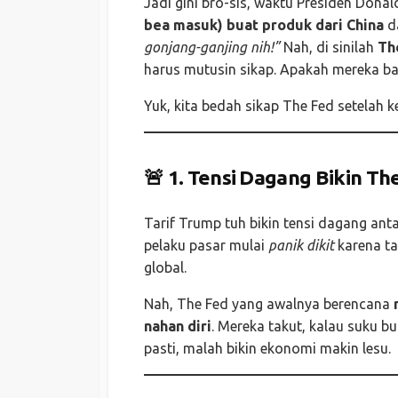
Jadi gini bro-sis, waktu Presiden Dona
bea masuk) buat produk dari China
da
gonjang-ganjing nih!”
Nah, di sinilah
Th
harus mutusin sikap. Apakah mereka bak
Yuk, kita bedah sikap The Fed setelah k
🚨
1. Tensi Dagang Bikin Th
Tarif Trump tuh bikin tensi dagang an
pelaku pasar mulai
panik dikit
karena ta
global.
Nah, The Fed yang awalnya berencana
nahan diri
. Mereka takut, kalau suku b
pasti, malah bikin ekonomi makin lesu.