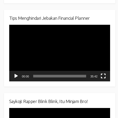
Tips Menghindari Jebakan Financial Planner
Video
Player
00:00
35:42
Saykoji: Rapper Blink Blink, Itu Minjam Bro!
Video
Player