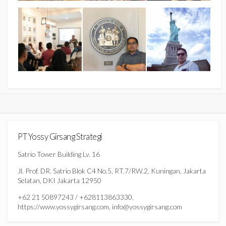
PT Yossy Girsang Strategi
Satrio Tower Building Lv. 16
Jl. Prof. DR. Satrio Blok C4 No.5, RT.7/RW.2, Kuningan, Jakarta
Selatan, DKI Jakarta 12950
+62 21 50897243 / +628113863330,
https://www.yossygirsang.com, info@yossygirsang.com