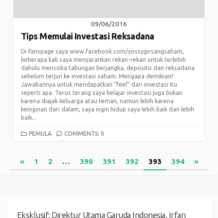
09/06/2016
Tips Memulai Investasi Reksadana
Di Fanspage saya www.facebook.com/yossygirsangsaham,
beberapa kali saya menyarankan rekan-rekan untuk terlebih
dahulu mencoba tabungan berjangka, deposito dan reksadana
sebelum terjun ke investasi saham. Mengapa demikian?
Jawabannya untuk mendapatkan “feel” dari investasi itu
seperti apa. Terus terang saya belajar investasi juga bukan
karena diajak keluarga atau teman, namun lebih karena
keinginan dari dalam, saya ingin hidup saya lebih baik dan lebih
baik...
CATEGORIES
PEMULA
COMMENTS: 0
Posts
«
1
2
…
390
391
392
393
394
»
pagination
Eksklusif: Direktur Utama Garuda Indonesia, Irfan