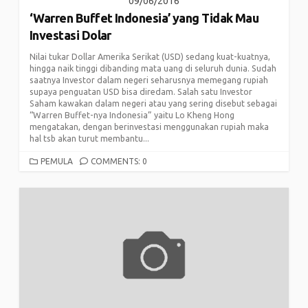
09/06/2016
‘Warren Buffet Indonesia’ yang Tidak Mau
Investasi Dolar
Nilai tukar Dollar Amerika Serikat (USD) sedang kuat-kuatnya,
hingga naik tinggi dibanding mata uang di seluruh dunia. Sudah
saatnya Investor dalam negeri seharusnya memegang rupiah
supaya penguatan USD bisa diredam. Salah satu Investor
Saham kawakan dalam negeri atau yang sering disebut sebagai
“Warren Buffet-nya Indonesia” yaitu Lo Kheng Hong
mengatakan, dengan berinvestasi menggunakan rupiah maka
hal tsb akan turut membantu...
CATEGORIES
PEMULA
COMMENTS: 0