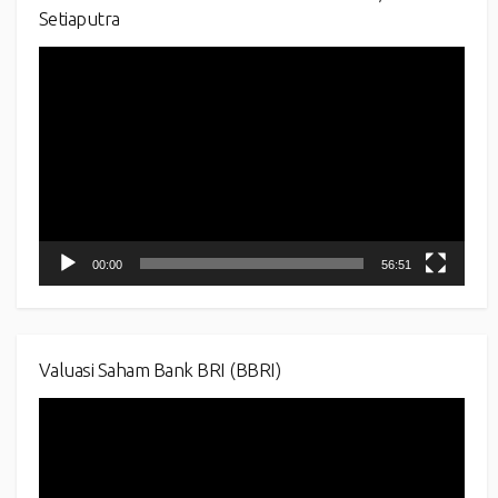
Setiaputra
Video
Player
00:00
56:51
Valuasi Saham Bank BRI (BBRI)
Video
Player